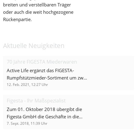
breiten und verstellbaren Träger 
oder auch die weit hochgezogene 
Rückenpartie.
Aktuelle Neuigkeiten
70 Jahre FIGESTA Miederwaren
Active Life ergänzt das FIGESTA-
Rumpfstützmieder-Sortiment um zwei
attraktive und moderne Looks – und
12. Feb. 2021, 12:27
Uhr
das in jeweils 6 Farbkombinationen.
Mit den neuen Jacquard
Figesta - Ihr Maßspezialist
Kombinationen „Rose“ und „Punkte“
Zum 01. Oktober 2018 übergibt die
der bestehenden FIGESTA Linie ein
Figesta GmbH die Geschäfte in die
Fresh up für einen attraktiven
Hände der Active Life GmbH. Figesta
7. Sept. 2018, 11:39
Uhr
optischen Auftritt verliehen. So wird
fungiert ab diesem Zeitpunkt als
nun auch ein medizinisches Mieder